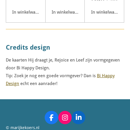
In winkelwagen
In winkelwagen
In winkelwagen
Credits design
De kaarten Hij draagt je, Rejoice en Leef zijn vormgegeven
door Bi Happy Design.
Tip: Zoek je nog een goede vormgever? Dan is
Bi Happy
Design
echt een aanrader!
F
I
L
a
n
i
© marijkekoers.nl