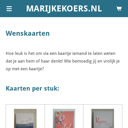
MARIJKEKOERS.NL
Ga
direct
naar
de
Wenskaarten
hoofdinhoud
Hoe leuk is het om via een kaartje iemand te laten weten
dat je aan hem of haar denkt! Wie bemoedig jij en vrolijk je
op met een kaartje?
Kaarten per stuk: