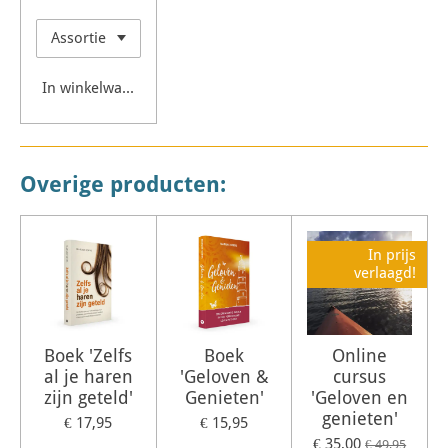
In winkelwagen
Overige producten:
In prijs
verlaagd!
Boek 'Zelfs
Boek
Online
al je haren
'Geloven &
cursus
zijn geteld'
Genieten'
'Geloven en
genieten'
€ 17,95
€ 15,95
€ 35,00
€ 49,95