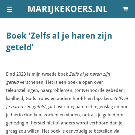
MARIJKEKOERS.NL
Ga
direct
naar
de
Boek ‘Zelfs al je haren zijn
hoofdinhoud
geteld’
Eind 2023 is mijn tweede boek
Zelfs al je haren zijn
geteld
verschenen. Het is een boekje open over
teleurstellingen, haarproblemen, (on)verhoorde gebeden,
kaalheid, Gods trouw en andere hoofd- en bijzaken.
Zelfs al
je haren zijn geteld
gaat over omgaan met tegenslag en hoe
je hierin God kunt zoeken en vinden, ook als je gebed om
genezing of herstel niet of anders wordt verhoord dan je
graag zou willen. Het boek is eenvoudig te bestellen via