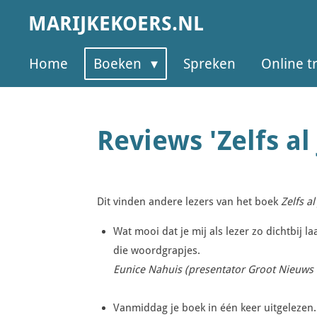
Ga
MARIJKEKOERS.NL
direct
naar
Home
Boeken
Spreken
Online t
de
hoofdinhoud
Reviews 'Zelfs al
Dit vinden andere lezers van het boek
Zelfs al
Wat mooi dat je mij als lezer zo dichtbij l
die woordgrapjes.
Eunice Nahuis (presentator Groot Nieuws 
Vanmiddag je boek in één keer uitgelezen. 