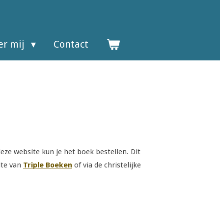
er mij
Contact
deze website kun je het boek bestellen.
Dit
ite van
Triple Boeken
o
f via de christelijke