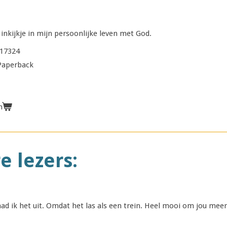
inkijkje in mijn persoonlijke leven met God.
17324
 Paperback
n
e lezers:
 had ik het uit. Omdat het las als een trein. Heel mooi om jou me