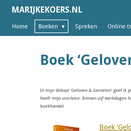
Ga
MARIJKEKOERS.NL
direct
naar
Home
Boeken
Spreken
Online t
de
hoofdinhoud
Boek ‘Gelove
In mijn debuut ‘Geloven & Genieten’ geef ik j
heeft mijn voorkeur. Binnen vijf werkdagen h
boekhandel.
Boek 'Gel