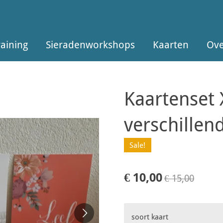
raining
Sieradenworkshops
Kaarten
Ove
Kaartenset 
verschillen
Sale!
€ 10,00
€ 15,00
soort kaart