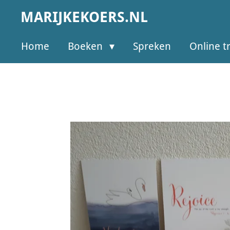
Ga
MARIJKEKOERS.NL
direct
naar
Home
Boeken
Spreken
Online t
de
hoofdinhoud