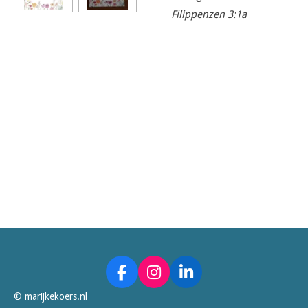
Filippenzen 3:1a
F
I
L
a
n
i
© marijkekoers.nl