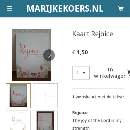
MARIJKEKOERS.NL
Ga
direct
naar
de
Kaart Rejoice
hoofdinhoud
€ 1,50
In
winkelwagen
1 wenskaart met de tekst:
Rejoice
The joy of the Lord is my
strength