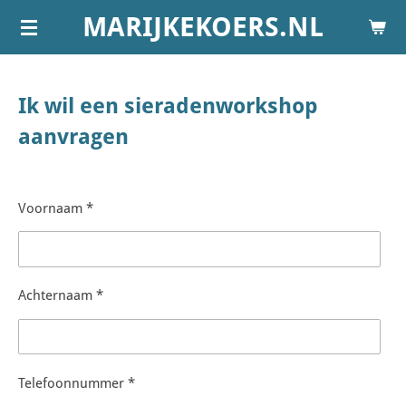
MARIJKEKOERS.NL
Ga
direct
naar
de
Ik wil een sieradenworkshop
hoofdinhoud
aanvragen
Voornaam *
Achternaam *
Telefoonnummer *